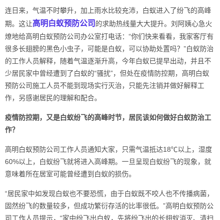
连日来，气温不时攀升，加上雨水比较充沛，白蚁进入了纷飞的高峰
高明白蚁预防公司
期。这让
的求助热线量大大提升。刘阿姨心急火
燎地给高明白蚁预防公司办公室打电话：“你们快来看看，我家客厅有
很多长翅膀的黑色小虫子，可能是白蚁，可以协助处置吗？”白蚁防治
的工作人员解释，随着气温逐渐升高，今年白蚁已提早出动，并且不
少居民家中曾经遭到了白蚁的“骚扰”，但处在疫情防控期，高明白蚁
预防公司施工人员不能到现场实行灭治，只能先注销并做好解释工
作，另感谢居民的理解和配合。
疫情防控期，又是
白蚁纷飞
的高峰时节，居民该如何做好白蚁防治工
作？
高明白蚁预防公司工作人员通知大家，只需气温抵达18℃以上，湿度
60%以上，白蚁纷飞就将进入高峰期。一旦呈现白蚁纷飞的现象，就
意味着所在居室可能曾经遭到白蚁的损伤。
“居民家中如发现白蚁也不要恐慌，由于白蚁既不咬人也不传播病菌，
固然纷飞的数量较多，但成功繁衍存活的比率很低。”高明白蚁预防公
司工作人员提示，“家中纷飞出白蚁，先将纷飞出的
长翅蚁
消灭、清扫