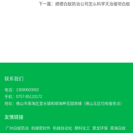
下一篇：
顺德白蚁防治公司怎么科学灭治堤坝白蚁
联系我们
电话：13690603002
手机：0757-85110172
地址：佛山市南海区里水镇和顺海畔花园商铺（佛山五区均有服务点）
友情链接
广州白蚁防治
机械密封件
机械自动化
精科化工
景龙环保
南海白蚁