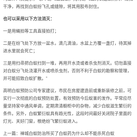
干净，再找到白蚁纷飞孔或缝隙，将其用胶布封住。
也可以采用以下方法消灭：
一是用蝇拍等工具直接拍打；
二是在纷飞处下方放一盆水，滴几滴油，水盆上方覆一盏灯，待其掉
进水里就会死亡；
三是用扫帚把白蚁扫到一堆，再用开水烫或者杀虫剂消灭。切勿直接
对白蚁分飞处浇灌开水或喷杀虫剂，否则不利于
白蚁的勘察
和管理，
并可能招致白蚁扩散。”
高明白蚁预防公司专家建议，市民在房屋建造前或
重新装修
之前，可
实行一次彻底的白蚁预防处置，有效预防今后蚁害的发作。平常应尽
量坚持家中通风单调，定期肃清橱柜中的杂物，减少白蚁滋生繁衍的
条件。另外，白蚁繁衍蚁具有趋光性，这段时间最好关闭院子里面的
灯光、关好门窗，根绝纷飞繁衍蚁进入。
上一篇：
禅城白蚁防治所买了白蚁药为什么却不能杀死白蚁