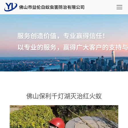
佛山保利千灯湖灭治红火蚁