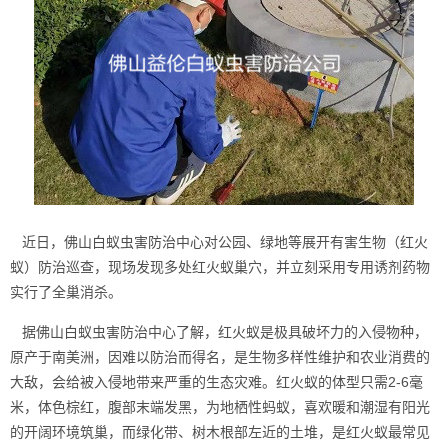
近日，佛山白蚁虫害防治中心对公园、绿地等展开有害生物（红火
蚁）防治巡查，现场发现多处红火蚁巢穴，并立刻采用专用诱剂药物
实行了全巢消杀。
据
佛山白蚁虫害防治中心
了解，红火蚁是极具破坏力的入侵物种，
原产于南美洲，因难以防治而得名，是生物多样性维护和农业消费的
大敌，会给被入侵地带来严重的生态灾难。红火蚁的体型只需2-6毫
米，体色棕红，腹部末端发黑，为地
栖性蚂蚁
，喜欢暖和潮湿有阳光
的开阔环境筑巢，而绿化带、树木根部左近的土堆，是红火蚁最常见