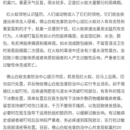
的巢穴。春夏天气反复，雨水较多，正是红火蚁大量繁衍的高峰期。
红火蚁领地认识猛烈，人们或动物误入了它们的领地，它们就会疾
速出来攻击入侵者。佛山白蚁虫害防治中心说红火蚁对人有攻击性和
重复蜇刺的才干，蚁巢一旦遭到干扰，红火蚁疾速出巢发出猛烈攻击
行为。人体被叮蜇后有如火灼伤般疼痛感，会呈现红肿、水泡、脓
包，有炙烤般疼痛感和瘙痒感。如水泡或脓包破掉，不留意清洁卫生
时易惹起细菌二次感染。红火蚁的毒液中还含有少量水溶性蛋白，会
招致少数过敏体质或者体质较弱者的人产生过敏性反响，严重者引发
过敏性休克或死亡。
佛山白蚁虫害防治中心提示市民，若发现红火蚁，应马上远离，切
勿自行处置，并反映给佛山白蚁虫害防治中心实行
专业消杀
。如不慎
被红火蚁叮咬，应疾速用肥皂与清水冲洗被叮咬部位，有条件的情况
下冰敷处置，简单处置后在医生指导下涂抹外敷药物缓解瘙痒疼痛，
留意坚持被叮咬伤口清洁，千万不要用手搔抓，以免招致继发感染。
必要时在医生指导下运用抗组织胺药剂，以缓解过敏反响。有过敏病
史或被者被叮咬后反响较严重者，务必疾速到医院就诊，实行抗过敏
及局部清疮等处置。目前，佛山白蚁虫害防治中心共发现蚁巢约20