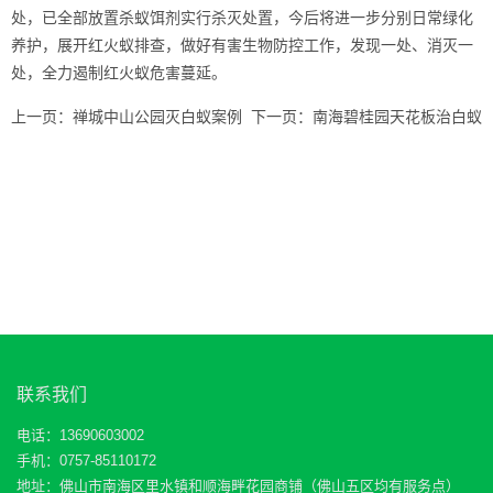
处，已全部放置杀蚁饵剂实行杀灭处置，今后将进一步分别日常绿化
养护，展开红火蚁排查，做好
有害生物
防控工作，发现一处、消灭一
处，全力遏制红火蚁危害蔓延。
上一页：
禅城中山公园灭白蚁案例
下一页：
南海碧桂园天花板治白蚁
联系我们
电话：13690603002
手机：0757-85110172
地址：佛山市南海区里水镇和顺海畔花园商铺（佛山五区均有服务点）