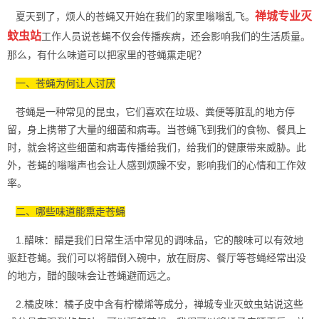
禅城专业灭
夏天到了，烦人的苍蝇又开始在我们的家里嗡嗡乱飞。
蚊虫站
工作人员说苍蝇不仅会传播疾病，还会影响我们的生活质量。
那么，有什么味道可以把家里的苍蝇熏走呢？
一、苍蝇为何让人讨厌
苍蝇是一种常见的昆虫，它们喜欢在垃圾、粪便等脏乱的地方停
留，身上携带了大量的细菌和病毒。当苍蝇飞到我们的食物、餐具上
时，就会将这些细菌和
病毒传播
给我们，给我们的健康带来威胁。此
外，苍蝇的嗡嗡声也会让人感到烦躁不安，影响我们的心情和工作效
率。
二、哪些味道能熏走苍蝇
1.醋味：醋是我们日常生活中常见的调味品，它的酸味可以有效地
驱赶苍蝇。我们可以将醋倒入碗中，放在厨房、餐厅等苍蝇经常出没
的地方，醋的酸味会让苍蝇避而远之。
2.橘皮味：橘子皮中含有柠檬烯等成分，禅城专业灭蚊虫站说这些