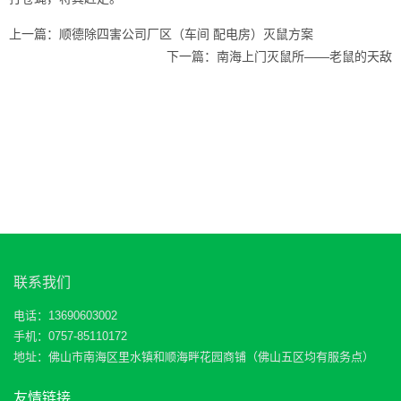
上一篇：
顺德除四害公司厂区（车间 配电房）灭鼠方案
下一篇：
南海上门灭鼠所——老鼠的天敌
联系我们
电话：13690603002
手机：0757-85110172
地址：佛山市南海区里水镇和顺海畔花园商铺（佛山五区均有服务点）
友情链接