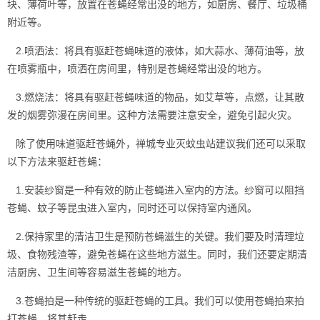
块、薄荷叶等，放置在苍蝇经常出没的地方，如厨房、餐厅、垃圾桶
附近等。
2.喷洒法：将具有驱赶
苍蝇
味道的液体，如大蒜水、薄荷油等，放
在喷雾瓶中，喷洒在房间里，特别是苍蝇经常出没的地方。
3.燃烧法：将具有驱赶苍蝇味道的物品，如艾草等，点燃，让其散
发的烟雾弥漫在房间里。这种方法需要注意安全，避免引起火灾。
除了使用味道驱赶苍蝇外，禅城专业灭蚊虫站建议我们还可以采取
以下方法来驱赶苍蝇：
1.安装纱窗是一种有效的防止苍蝇进入室内的方法。纱窗可以阻挡
苍蝇、蚊子等昆虫
进入室内
，同时还可以保持室内通风。
2.保持家里的清洁卫生是预防苍蝇滋生的关键。我们要及时清理垃
圾、食物残渣等，避免苍蝇在这些地方滋生。同时，我们还要定期清
洁厨房、卫生间等容易滋生苍蝇的地方。
3.苍蝇拍是一种传统的驱赶苍蝇的工具。我们可以使用苍蝇拍来拍
打苍蝇，将其赶走。