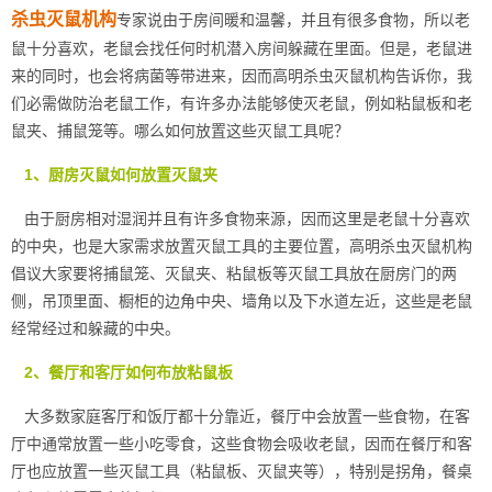
杀虫灭鼠机构
专家说由于房间暖和温馨，并且有很多食物，所以老
鼠十分喜欢，老鼠会找任何时机潜入房间躲藏在里面。但是，老鼠进
来的同时，也会将病菌等带进来，因而高明杀虫灭鼠机构告诉你，我
们必需做防治老鼠工作，有许多办法能够使灭老鼠，例如粘鼠板和老
鼠夹、捕鼠笼等。哪么如何放置这些灭鼠工具呢？
1、厨房灭鼠如何放置灭鼠夹
由于厨房相对湿润并且有许多食物来源，因而这里是老鼠十分喜欢
的中央，也是大家需求放置灭鼠工具的
主要位置
，高明杀虫灭鼠机构
倡议大家要将捕鼠笼、灭鼠夹、粘鼠板等灭鼠工具放在厨房门的两
侧，吊顶里面、橱柜的边角中央、墙角以及下水道左近，这些是老鼠
经常经过和躲藏的中央。
2、餐厅和客厅如何布放粘鼠板
大多数家庭客厅和饭厅都十分靠近，餐厅中会放置一些食物，在客
厅中通常放置一些小吃零食，这些食物会吸收老鼠，因而在餐厅和客
厅也应放置一些
灭鼠工具
（粘鼠板、灭鼠夹等），特别是拐角，餐桌