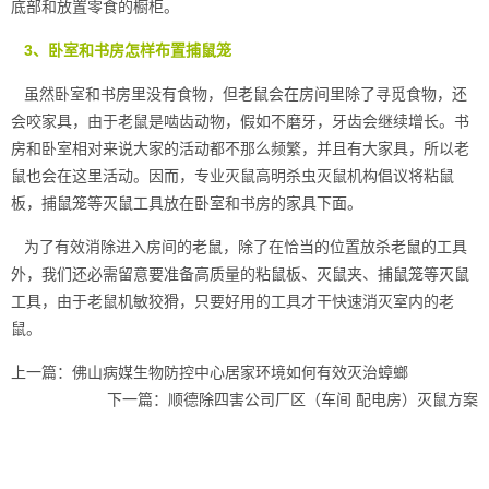
底部和放置零食的橱柜。
3、卧室和书房怎样布置捕鼠笼
虽然卧室和书房里没有食物，但老鼠会在房间里除了
寻觅食物
，还
会咬家具，由于老鼠是啮齿动物，假如不磨牙，牙齿会继续增长。书
房和卧室相对来说大家的活动都不那么频繁，并且有大家具，所以老
鼠也会在这里活动。因而，专业灭鼠高明杀虫灭鼠机构倡议将粘鼠
板，捕鼠笼等灭鼠工具放在卧室和书房的家具下面。
为了有效消除进入房间的老鼠，除了在恰当的位置放杀老鼠的工具
外，我们还必需留意要准备高质量的粘鼠板、灭鼠夹、捕鼠笼等灭鼠
工具，由于老鼠机敏狡猾，只要好用的工具才干快速消灭室内的老
鼠。
上一篇：
佛山病媒生物防控中心居家环境如何有效灭治蟑螂
下一篇：
顺德除四害公司厂区（车间 配电房）灭鼠方案