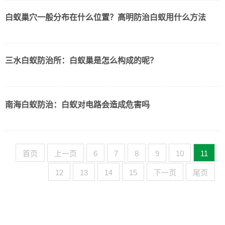
白蚁巢穴一般分布在什么位置？高明防治白蚁用什么方法
三水白蚁防治所：白蚁巢是怎么构成的呢？
南海白蚁防治：白蚁对电路会造成危害吗
首页
上一页
6
7
8
9
10
11
12
13
14
15
下一页
尾页