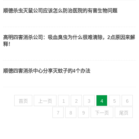
顺德杀虫灭鼠公司应该怎么防治医院的有害生物问题
高明四害消杀公司：吸血臭虫为什么很难清除，2点原因来解
释！
顺德四害消杀中心分享灭蚊子的4个办法
首页
上一页
1
2
3
4
5
6
7
8
9
下一页
尾页